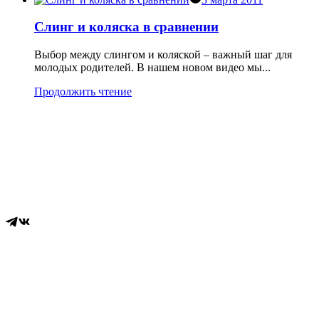
Слинг и коляска в сравнении
Выбор между слингом и коляской – важный шаг для
молодых родителей. В нашем новом видео мы...
Продолжить чтение
Sling-info.ru
Информация о слингах из первых рук
Вся информация на сайте носит справочный характер и не
является публичной офертой, определяемой статьей 437 ГК
РФ
Меню
О нас
Сотрудничество
Конфиденциальность