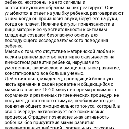
ребенка, настроены на его сигналы и
соответствующим образом на них реагируют. Они
улыбаются в ответ на улыбку ребенка, разговаривают
с ним, когда он произносит звуки, берут его на руки,
когда он плачет. Наличие фигуры привязанности в
лице матери и ее чувствительности к сигналам
младенца создают безопасную основу для
последующего исследовательского поведения
ребенка.
Мысль о том, что отсутствие материнской любви и
ласки в раннем детстве негативно сказывается на
личностном развитии ребенка, нарушая его
умственное, физическое и эмоциональное развитие,
констатировало все больше ученых.
Действительно, младенец, проводящий большую
часть времени в своей кроватке и общающийся с
мамой в течение 15-20 минут во время режимного
кормления и различных гигиенических процедур, не
получает достаточного стимула, необходимого для
поднятия общего эмоционального тонуса, который, в
свою очередь, активизирует все психические
процессы. Страдает познавательная активность
ребенка: без присутствия мамы развитие
познавательных действий - зрительных, слуховых,