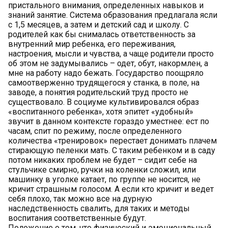
пристального внимания, определенных навыков и
знаний занятие. Система образования предлагала ясли
с 1,5 месяцев, а затем и детский сад и школу. С
родителей как бы снималась ответственность за
внутренний мир ребенка, его переживания,
настроения, мысли и чувства, а чаще родители просто
об этом не задумывались – одет, обут, накормлен, а
мне на работу надо бежать. Государство поощряло
самоотверженно трудящегося у станка, в поле, на
заводе, а понятия родительский труд просто не
существовало. В социуме культивировался образ
«воспитанного ребенка», хотя эпитет «удобный»
звучит в данном контексте гораздо уместнее: ест по
часам, спит по режиму, после определенного
количества «тренировок» перестает донимать плачем
стирающую пеленки мать. С таким ребенком и в саду
потом никаких проблем не будет – сидит себе на
стульчике смирно, ручки на коленки сложил, или
машинку в уголке катает, по группе не носится, не
кричит страшным голосом. А если кто кричит и ведет
себя плохо, так можно все на дурную
наследственность свалить, для таких и методы
воспитания соответственные будут.
Положение о том, что физический и эмоциональный