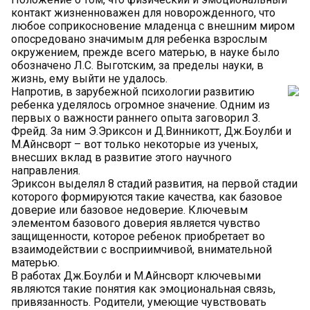
контакт жизненноважен для новорожденного, что
любое соприкосновение младенца с внешним миром
опосредовано значимым для ребенка взрослым
окружением, прежде всего матерью, в науке было
обозначено Л.С. Выготским, за пределы науки, в
жизнь, ему выйти не удалось.
Напротив, в зарубежной психологии развитию
ребенка уделялось огромное значение. Одним из
первых о важности раннего опыта заговорил З.
Фрейд. За ним Э.Эриксон и Д.Винникотт, Дж.Боулби и
М.Айнсворт – вот только некоторые из ученых,
внесших вклад в развитие этого научного
направления.
Эриксон выделял 8 стадий развития, на первой стадии
которого формируются такие качества, как базовое
доверие или базовое недоверие. Ключевым
элементом базового доверия является чувство
защищенности, которое ребенок приобретает во
взаимодействии с восприимчивой, внимательной
матерью.
В работах Дж.Боулби и М.Айнсворт ключевыми
являются такие понятия как эмоциональная связь,
привязанность. Родители, умеющие чувствовать