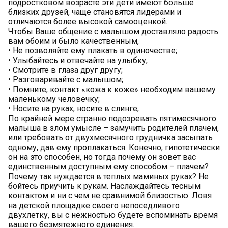
подростковом возрасте эти дети имеют больше
близких друзей, чаще становятся лидерами и
отличаются более высокой самооценкой.
Чтобы Ваше общение с малышом доставляло радость
вам обоим и было качественным,
• Не позволяйте ему плакать в одиночестве;
• Улыбайтесь и отвечайте на улыбку;
• Смотрите в глаза друг другу;
• Разговаривайте с малышом;
• Помните, контакт «кожа к коже» необходим вашему
маленькому человечку;
• Носите на руках, носите в слинге;
По крайней мере странно подозревать пятимесячного
малыша в злом умысле – замучить родителей плачем,
или требовать от двухмесячного грудничка засыпать
одному, дав ему проплакаться. Конечно, гипотетически
он на это способен, но тогда почему он зовет вас
единственным доступным ему способом – плачем?
Почему так нуждается в теплых маминых руках? Не
бойтесь приучить к рукам. Наслаждайтесь тесным
контактом и ни с чем не сравнимой близостью. Ловя
на детской площадке своего непоседливого
двухлетку, вы с нежностью будете вспоминать время
вашего безмятежного единения.