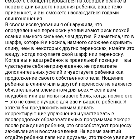
сможете сконцентрироваться на хорошей осанке в
первые дни вашего ношения ребенка, ваше тело
привыкнет, и вы сможете наслаждаться годами
слингоношения.
В своем исследовании я обнаружила, что
определенные переноски увеличивают риск плохой
осанки намного сильнее, чем другие. Я заметила, что в
шарфе, который я носила, намного сложнее скривить
спину, чем в некоторых других переносках; имейте это
ввиду, когда покупаете свой шарф или переноску.
Когда вы и ваш ребенок в правильной позиции – вы
чувствуете себя непринужденно, не прилагаете
дополнительных усилий и чувствуете ребенка как
продолжение своего собственного тела. Ношение
ребенка в слинге или в другой переноске не является
обязательным элементом для всех – если вам
неудобно или вы испытываете боль, когда носите его
– это не самое лучшее для вас и вашего ребенка. Я
хотела бы предложить мамам делать
корректирующие упражнения и участвовать в
послеродовых образовательных программах вскоре
после рождения ребенка, это способствуют процессу
заживления и восстановления. На время занятий
отдайте ребенка папе или друзьям, это также увеличит