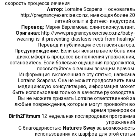
скорость процесса лечения.
Автор:
Lorraine Scapens – основатель
http://pregnancyexercise.co.nz, имеющая более 20
летний опыт в фитнес- индустрии.
Перевод:
Мария Варламова, слингоконсультант.
Оригинал:
http://www.pregnancyexercise.co.nz/baby-
wearing-is-it-preventing-diastasis-recti-from-healing/
Перевод и публикация с согласия автора.
Предупреждение:
Если вы испытываете боль или
дискомфорт в процессе выполнения упражнений,
остановитесь. Если болевые ощущения продолжатся,
посоветуйтесь с вашим лечащим врачом.
Информация, включенная в эту статью, написана
Lorraine Scapens. Она не может предоставить вам
медицинскую консультацию, информация может
быть использована только в качестве руководства.
Вы не можете признать Lorraine ответственной за
любые повреждения, которые могут произойти во
время тренировки
Birth2Fitmum
12 недельная послеродовая программа
упражнений
С благодарностью
Natures Sway
за возможность
использования их шарфов для этой статьи