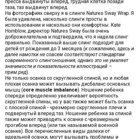
На фотографиях сверху я в слинге Natures Sway Wrap. Я
была удивлена, насколько слинги просты в
использовании и насколько они комфортны. Kate
Hornblow, директор Natures Sway была очень
доброжелательна и подтвердила, что я надела слинг
правильно. Показанный выше слинг подходит для
детей от рождения до 3 месяцев (
к сожалению, здесь и
далее намотки не совсем соответствуют стандартам
современного слингоношения, однако это не умаляет
значимости и показательности иллюстраций –
прим.ред
).
Не только осанка со скругленной спиной, но и любая
плохая осанка может вызывать дисбаланс основных
мышц (
core muscle imbalance
). Ношение ребенка
спереди определенно увеличивает вероятность
скругленной спины, но у вас также может быть осанка
с плоской спиной - чрезмерно скругленные плечи и
подвернутый вперед таз. Ношение ребенка за спиной
также может приводить к осанке с чрезмерным
прогибом вперед (или так называемой военной
осанке). Все перечисленные виды далеки от
идеальной осанки, могут вызывать проблемы и