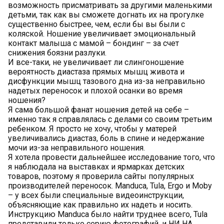
возможность присматривать за другими маленькими
детьми, так как вы сможете догнать их на прогулке
существенно быстрее, чем, если бы вы были с
коляской. Ношение увеличивает эмоциональный
контакт малыша с мамой – бондинг – за счет
снижения боязни разлуки.
И все-таки, не увеличивает ли слингоношение
вероятность диастаза прямых мышц живота и
дисфункции мышц тазового дна из-за неправильно
надетых переносок и плохой осанки во время
ношения?
Я сама большой фанат ношения детей на себе –
именно так я справлялась с делами со своим третьим
ребенком. Я просто не хочу, чтобы у матерей
увеличивались диастаз, боль в спине и недержание
мочи из-за неправильного ношения.
Я хотела провести дальнейшее исследование того, что
я наблюдала на выставках и ярмарках детских
товаров, поэтому я проверила сайты популярных
производителей переносок. Manduca, Tula, Ergo и Moby
– у всех были специальные видеоинструкции,
объясняющие как правильно их надеть и носить.
Инструкцию Manduca было найти труднее всего, Tula
представили только серию фотографий, и НИ НА