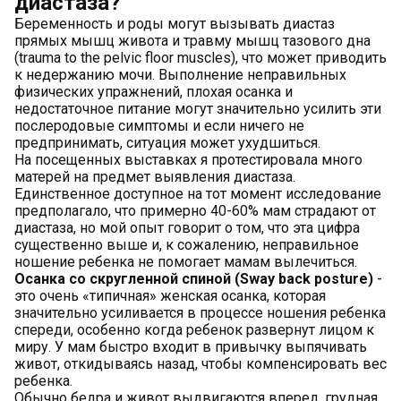
диастаза?
Беременность и роды могут вызывать диастаз
прямых мышц живота и травму мышц тазового дна
(trauma to the pelvic floor muscles), что может приводить
к недержанию мочи. Выполнение неправильных
физических упражнений, плохая осанка и
недостаточное питание могут значительно усилить эти
послеродовые симптомы и если ничего не
предпринимать, ситуация может ухудшиться.
На посещенных выставках я протестировала много
матерей на предмет выявления диастаза.
Единственное доступное на тот момент исследование
предполагало, что примерно 40-60% мам страдают от
диастаза, но мой опыт говорит о том, что эта цифра
существенно выше и, к сожалению, неправильное
ношение ребенка не помогает мамам вылечиться.
Осанка со скругленной спиной (Sway back posture)
-
это очень «типичная» женская осанка, которая
значительно усиливается в процессе ношения ребенка
спереди, особенно когда ребенок развернут лицом к
миру. У мам быстро входит в привычку выпячивать
живот, откидываясь назад, чтобы компенсировать вес
ребенка.
Обычно бедра и живот выдвигаются вперед, грудная