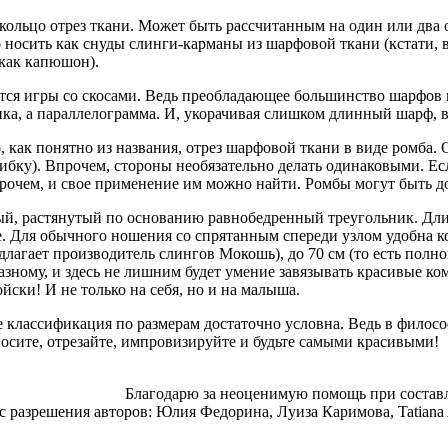
кольцо отрез ткани. Может быть рассчитанным на один или два 
 носить как снуды слинги-карманы из шарфовой ткани (кстати, 
как капюшон).
ся игры со скосами. Ведь преобладающее большинство шарфов 
ка, а параллелограмма. И, укорачивая слишком длинный шарф, во
о, как понятно из названия, отрез шарфовой ткани в виде ромба. 
ибку). Впрочем, стороны необязательно делать одинаковыми. Есл
прочем, и свое применение им можно найти. Ромбы могут быть 
й, растянутый по основанию равнобедренный треугольник. Дли
е. Для обычного ношения со спрятанным спереди узлом удобна к
редлагает производитель слингов Мокошь), до 70 см (то есть по
азному, и здесь не лишним будет умение завязывать красивые к
ойски! И не только на себя, но и на малыша.
 классификация по размерам достаточно условна. Ведь в фило
носите, отрезайте, импровизируйте и будьте самыми красивыми!
Благодарю за неоценимую помощь при составл
с разрешения авторов: Юлия Федорина, Луиза Каримова, Tatian