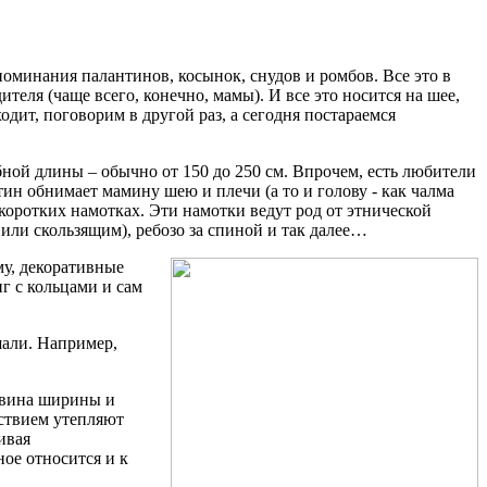
оминания палантинов, косынок, снудов и ромбов. Все это в
теля (чаще всего, конечно, мамы). И все это носится на шее,
ходит, поговорим в другой раз, а сегодня постараемся
ной длины – обычно от 150 до 250 см. Впрочем, есть любители
ин обнимает мамину шею и плечи (а то и голову - как чалма
коротких намотках. Эти намотки ведут род от этнической
 или скользящим), ребозо за спиной и так далее…
му, декоративные
г с кольцами и сам
али. Например,
овина ширины и
ьствием утепляют
ивая
ое относится и к