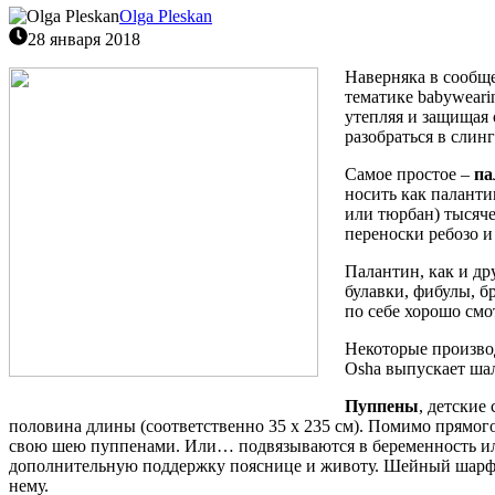
Olga Pleskan
28 января 2018
Наверняка в сообще
тематике babyweari
утепляя и защищая о
разобраться в слин
Самое простое –
па
носить как паланти
или тюрбан) тысяче
переноски ребозо и
Палантин, как и др
булавки, фибулы, б
по себе хорошо смо
Некоторые произво
Osha выпускает шал
Пуппены
, детские
половина длины (соответственно 35 х 235 см). Помимо прямог
свою шею пуппенами. Или… подвязываются в беременность или
дополнительную поддержку пояснице и животу. Шейный шарф от 
нему.