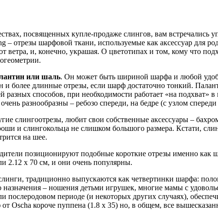
ствах, посвященных купле-продаже слингов, вам встречались уп
ng – отрезы шарфовой ткани, используемые как аксессуар для роди
т ветра, и, конечно, украшая. О цветотипах и том, кому что под
гогеометрии.
лантин или шаль
. Он может быть шириной шарфа и любой удоб
н и более длинные отрезы, если шарф достаточно тонкий. Палант
й разных способов, при необходимости работает «на подхват» в 
 очень разнообразны – ребозо спереди, на бедре (с узлом спереди
угие слингоотрезы, любит свои собственные аксессуары – бахро
роши и слингокольца не слишком большого размера. Кстати, слин
трится на шее.
дители позиционируют подобные короткие отрезы именно как ш
и 2.12 x 70 см, и они очень популярны.
 слинги, традиционно выпускаются как четвертинки шарфа: пол
о назначения – ношения детьми игрушек, многие мамы с удовол
 послеродовом периоде (и некоторых других случаях), обеспеч
Oscha короче пуппена (1.8 x 35) но, в общем, все вышесказанн