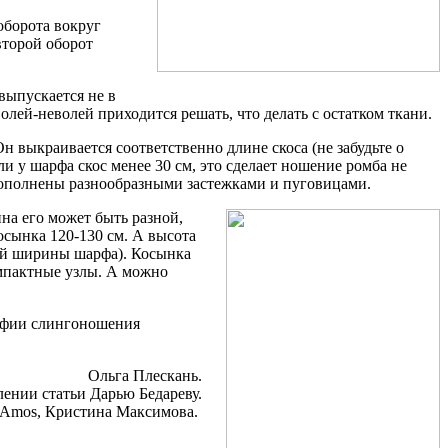
оборота вокруг
второй оборот
выпускается не в
лей-неволей приходится решать, что делать с остатком ткани.
Он выкраивается соответственно длине скоса (не забудьте о
и у шарфа скос менее 30 см, это сделает ношение ромба не
дополнены разнообразными застежками и пуговицами.
на его может быть разной,
осынка 120-130 см. А высота
лной ширины шарфа). Косынка
омпактные узлы. А можно
софии слингоношения
Ольга Плескань.
ении статьи Дарью Бедареву.
a Amos, Кристина Максимова.