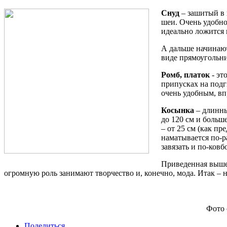
Снуд
– зашитый в 
шеи. Очень удобно
идеально ложится 
А дальше начинают
виде прямоугольни
Ромб, платок
- эт
припусках на подг
очень удобным, в
Косынка
– длинны
до 120 см и больш
– от 25 см (как п
наматывается по-р
завязать и по-ковб
Приведенная выше
огромную роль занимают творчество и, конечно, мода. Итак – 
Фото 
Поделиться